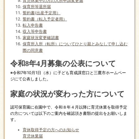
育児休業中の方の入所申請変更届
保育所等退所届
誓約書(出産予定用）
誓約書（転入予定者用）
転入申告書
収入等申告書
家庭状況変更確認書
保育所入所（転所）についてひとり親とみなして申し込む
際の同意書
令和8年4月募集の公表について
※令和7年10月1日（水）に子ども育成課窓口と三鷹市ホームペー
ジにて公表しました。
家庭の状況が変わった方について
認可保育園に在園中で、令和８年４月以降に育児休業を取得予定
の方については以下のご案内を確認頂き書類の提出をお願いしま
す。
育休取得予定の方へのお知らせ
育児休業届