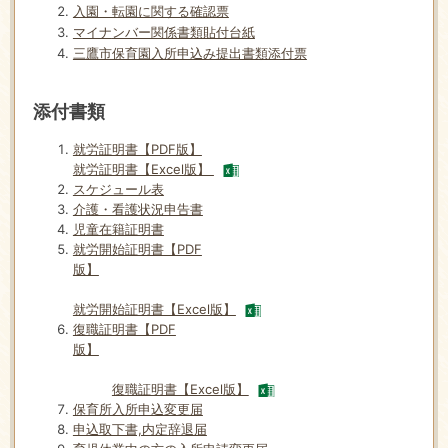
入園・転園に関する確認票
マイナ
ンバー関係書類貼付台紙
三鷹市保育園入所申込み提出書類添付票
添付書類
就労証明書【PDF版】
就労証明書【Excel版】
スケジュール表
介護・看護状況申告書
児童在籍証明書
就労開始証明書【PDF
版】
就労開始証明書【Excel版】
復職証明書【PDF
版】
復職証明書【Excel版】
保育所入所申込変更届
申込取下書,内定辞退届