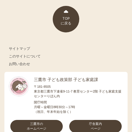
TOP
に戻る
サイトマップ
このサイトについて
お問い合わせ
三鷹市 子ども政策部 子ども家庭課
〒181-8505
東京都三鷹市下連雀9-11-7 教育センター2階 子ども家庭支援
センターりぼん内
開庁時間
月曜～金曜日8時30分～17時
（祝日、年末年始を除く）
三鷹市の
庁舎案内
ホームページ
ページ