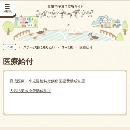
MENU
ステージ別に知りたい
3～5歳
医療給付
HOME
医療給付
育成医療・小児慢性特定疾病医療費助成制度
大気汚染医療費助成制度