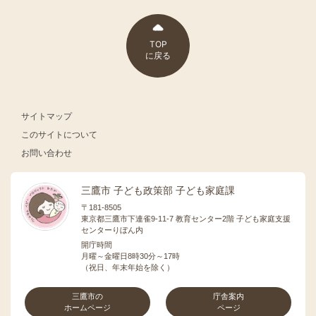
TOP
に戻る
サイトマップ
このサイトについて
お問い合わせ
三鷹市 子ども政策部 子ども家庭課
〒181-8505
東京都三鷹市下連雀9-11-7 教育センター2階 子ども家庭支援
センターりぼん内
開庁時間
月曜～金曜日8時30分～17時
（祝日、年末年始を除く）
三鷹市の
庁舎案内
ホームページ
ページ