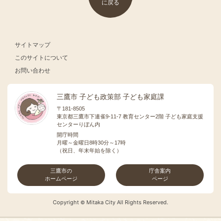
に戻る
サイトマップ
このサイトについて
お問い合わせ
三鷹市 子ども政策部 子ども家庭課
〒181-8505
東京都三鷹市下連雀9-11-7 教育センター2階 子ども家庭支援
センターりぼん内
開庁時間
月曜～金曜日8時30分～17時
（祝日、年末年始を除く）
三鷹市の
庁舎案内
ホームページ
ページ
Copyright
Mitaka City All Rights Reserved.
©