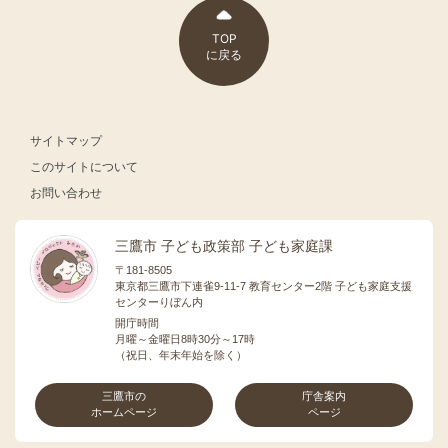
TOP
に戻る
サイトマップ
このサイトについて
お問い合わせ
三鷹市 子ども政策部 子ども家庭課
〒181-8505
東京都三鷹市下連雀9-11-7 教育センター2階 子ども家庭支援
センターりぼん内
開庁時間
月曜～金曜日8時30分～17時
（祝日、年末年始を除く）
三鷹市の
庁舎案内
ホームページ
ページ