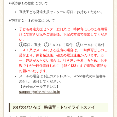
※申請書１の提出について
直接子ども発達支援センターの窓口にお持ちください。
※申請書２・３の提出について
子ども発達支援センター窓口又は一時保育ほしのこ専用電
話にて空き状況をご確認後、下記の方法で提出してくださ
い。
①窓口に直接 ②ＦＡＸにて送付 ③メールにて送付
ＦＡＸ又はメールによる提出の場合は、一時保育ほしのこ
受付より、到着確認後、確認の電話連絡が入ります。万
一、連絡が入らない場合は、行き違いを避けるため、お手
数ですが一時保育ほしのこ（45-1133）まで確認の電話を
お願いいたします。
メールの場合は下記のアドレスへ、Ｗord書式の申請書を
添付し、送付してください。
【送付先メールアドレス】
support@city.mitaka.lg.jp
のびのびひろば一時保育・トワイライトステイ