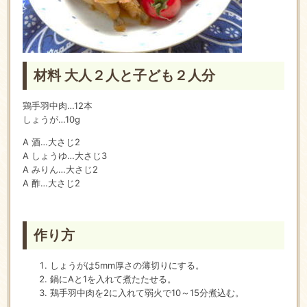
材料 大人２人と子ども２人分
鶏手羽中肉…12本
しょうが…10g
A 酒…大さじ2
A しょうゆ…大さじ3
A みりん…大さじ2
A 酢…大さじ2
作り方
しょうがは5mm厚さの薄切りにする。
鍋にAと1を入れて煮たたせる。
鶏手羽中肉を2に入れて弱火で10～15分煮込む。