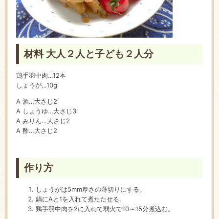
材料 大人２人と子ども２人分
鶏手羽中肉…12本
しょうが…10g
A 酒…大さじ2
A しょうゆ…大さじ3
A みりん…大さじ2
A 酢…大さじ2
作り方
しょうがは5mm厚さの薄切りにする。
鍋にAと1を入れて煮たたせる。
鶏手羽中肉を2に入れて弱火で10～15分煮込む。