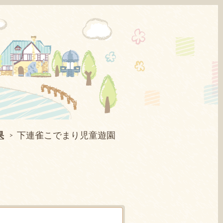
果
下連雀こでまり児童遊園