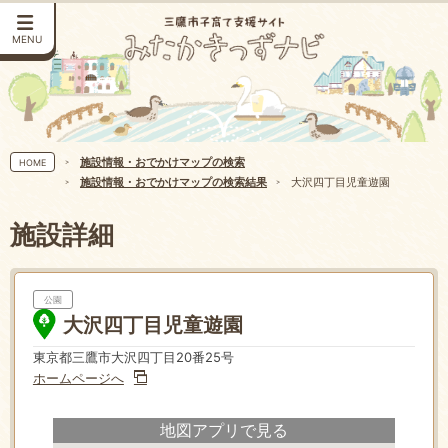
MENU
施設情報・おでかけマップの検索
HOME
施設情報・おでかけマップの検索結果
大沢四丁目児童遊園
施設詳細
公園
大沢四丁目児童遊園
東京都三鷹市大沢四丁目20番25号
ホームページへ
地図アプリで見る