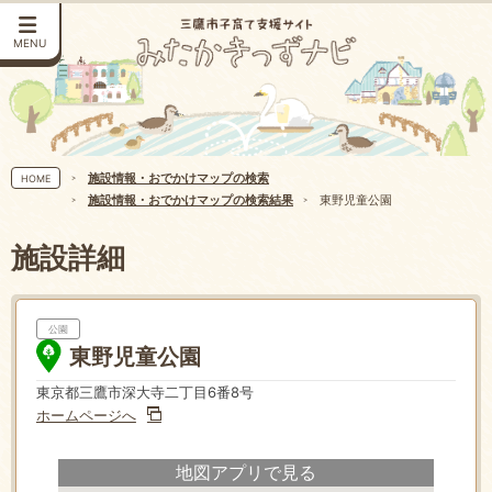
MENU
施設情報・おでかけマップの検索
HOME
施設情報・おでかけマップの検索結果
東野児童公園
施設詳細
公園
東野児童公園
東京都三鷹市深大寺二丁目6番8号
ホームページへ
地図アプリで見る