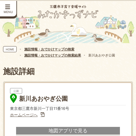
MENU
施設情報・おでかけマップの検索
HOME
施設情報・おでかけマップの検索結果
新川あおやぎ公園
施設詳細
公園
新川あおやぎ公園
東京都三鷹市新川一丁目11番16号
ホームページへ
地図アプリで見る