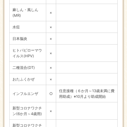
麻しん・風しん
×
(MR)
水痘
×
日本脳炎
×
ヒトパピローマウ
×
イルス(HPV)
二種混合(DT)
×
おたふくかぜ
×
任意接種（６か月～13歳未満に費
インフルエンザ
○
用助成）※10月より助成開始
新型コロナワクチ
×
ン(6か月～4歳用)
新型コロナワクチ