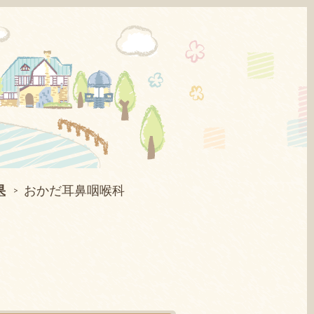
果
おかだ耳鼻咽喉科