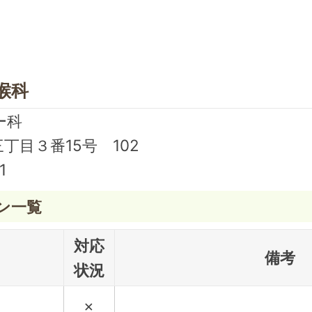
喉科
ー科
丁目３番15号 102
1
ン一覧
対応
備考
状況
×