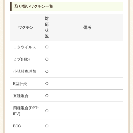
取り扱いワクチン一覧
対
応
ワクチン
備考
状
況
ロタウイルス
○
ヒブ(Hib)
○
小児肺炎球菌
○
B型肝炎
○
五種混合
○
四種混合(DPT-
○
IPV)
BCG
○