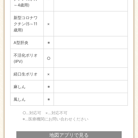
～4歳用)
新型コロナワ
クチン(5～11
×
歳用)
A型肝炎
※
不活化ポリオ
○
(IPV)
経口生ポリオ
×
麻しん
※
風しん
※
○…対応可 ×…対応不可
※…医療機関にお問い合わせください
地図アプリで見る