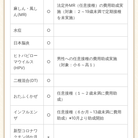
法定外MR（任意接種）の費用助成実
麻しん・風し
○
施（対象：２～19歳未満で定期接種
ん(MR)
を未実施）
水痘
○
日本脳炎
○
ヒトパピロー
男性への任意接種の費用助成実施
マウイルス
○
（対象：小６～高１）
(HPV)
二種混合(DT)
○
任意接種（１～２歳未満に費用助
おたふくかぜ
○
成）
インフルエン
任意接種（６か月～13歳未満に費用
○
ザ
助成）※10月より助成開始
新型コロナワ
クチン(6か月
×