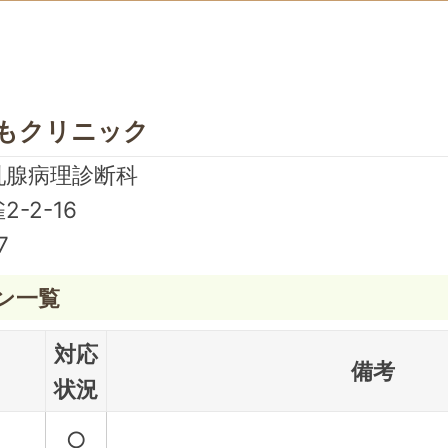
もクリニック
乳腺病理診断科
-2-16
7
ン一覧
対応
備考
状況
○