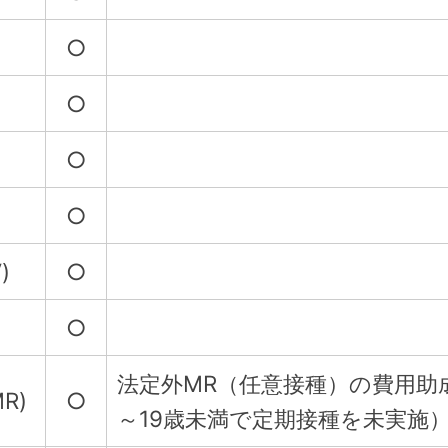
○
○
○
○
)
○
○
法定外MR（任意接種）の費用助
R)
○
～19歳未満で定期接種を未実施