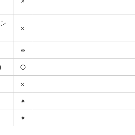
×
チン
×
※
)
○
×
※
※