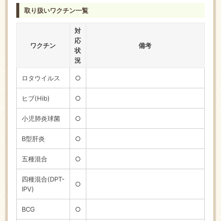
取り扱いワクチン一覧
対
応
ワクチン
備考
状
況
ロタウイルス
○
ヒブ(Hib)
○
小児肺炎球菌
○
B型肝炎
○
五種混合
○
四種混合(DPT-
○
IPV)
BCG
○