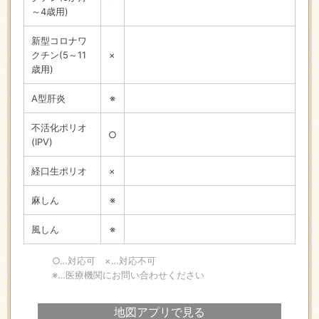
～4歳用)
新型コロナワ
クチン(5～11
×
歳用)
A型肝炎
※
不活化ポリオ
○
(IPV)
経口生ポリオ
×
麻しん
※
風しん
※
○…対応可 ×…対応不可
※…医療機関にお問い合わせください
地図アプリで見る