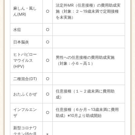
法定外MR（任意接種）の費用助成実
麻しん・風し
○
施（対象：２～19歳未満で定期接種
ん(MR)
を未実施）
水痘
○
日本脳炎
○
ヒトパピロー
男性への任意接種の費用助成実施
マウイルス
○
（対象：小６～高１）
(HPV)
二種混合(DT)
○
任意接種（１～２歳未満に費用助
おたふくかぜ
○
成）
インフルエン
任意接種（６か月～13歳未満に費用
○
ザ
助成）※10月より助成開始
新型コロナワ
クチン(6か月
×