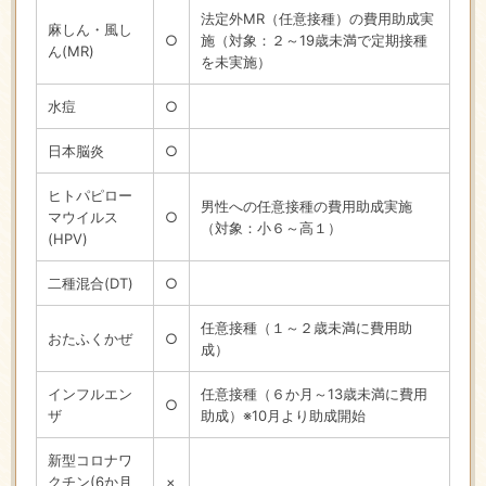
法定外MR（任意接種）の費用助成実
麻しん・風し
○
施（対象：２～19歳未満で定期接種
ん(MR)
を未実施）
水痘
○
日本脳炎
○
ヒトパピロー
男性への任意接種の費用助成実施
マウイルス
○
（対象：小６～高１）
(HPV)
二種混合(DT)
○
任意接種（１～２歳未満に費用助
おたふくかぜ
○
成）
インフルエン
任意接種（６か月～13歳未満に費用
○
ザ
助成）※10月より助成開始
新型コロナワ
クチン(6か月
×