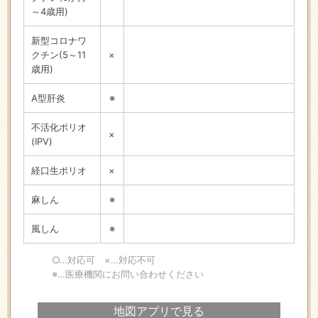
～4歳用)
新型コロナワ
クチン(5～11
×
歳用)
A型肝炎
※
不活化ポリオ
×
(IPV)
経口生ポリオ
×
麻しん
※
風しん
※
○…対応可 ×…対応不可
※…医療機関にお問い合わせください
地図アプリで見る