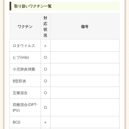
取り扱いワクチン一覧
対
応
ワクチン
備考
状
況
ロタウイルス
×
ヒブ(Hib)
○
小児肺炎球菌
○
B型肝炎
○
五種混合
○
四種混合(DPT-
○
IPV)
BCG
×