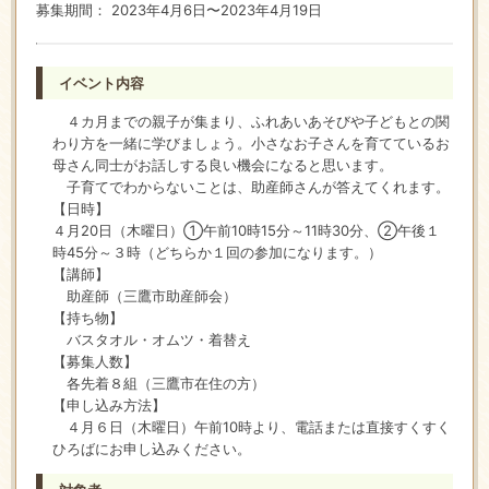
募集期間： 2023年4月6日〜2023年4月19日
イベント内容
４カ月までの親子が集まり、ふれあいあそびや子どもとの関
わり方を一緒に学びましょう。小さなお子さんを育てているお
母さん同士がお話しする良い機会になると思います。
子育てでわからないことは、助産師さんが答えてくれます。
【日時】
４月20日（木曜日）①午前10時15分～11時30分、②午後１
時45分～３時（どちらか１回の参加になります。）
【講師】
助産師（三鷹市助産師会）
【持ち物】
バスタオル・オムツ・着替え
【募集人数】
各先着８組（三鷹市在住の方）
【申し込み方法】
４月６日（木曜日）午前10時より、電話または直接すくすく
ひろばにお申し込みください。