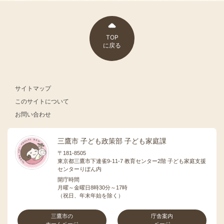
TOP
に戻る
サイトマップ
このサイトについて
お問い合わせ
三鷹市 子ども政策部 子ども家庭課
〒181-8505
東京都三鷹市下連雀9-11-7 教育センター2階 子ども家庭支援
センターりぼん内
開庁時間
月曜～金曜日8時30分～17時
（祝日、年末年始を除く）
三鷹市の
庁舎案内