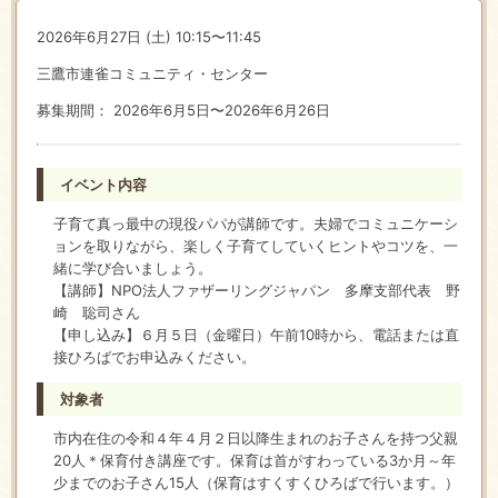
2026年6月27日 (土) 10:15〜11:45
三鷹市連雀コミュニティ・センター
募集期間： 2026年6月5日〜2026年6月26日
イベント内容
子育て真っ最中の現役パパが講師です。夫婦でコミュニケーシ
ョンを取りながら、楽しく子育てしていくヒントやコツを、一
緒に学び合いましょう。
【講師】NPO法人ファザーリングジャパン 多摩支部代表 野
崎 聡司さん
【申し込み】６月５日（金曜日）午前10時から、電話または直
接ひろばでお申込みください。
対象者
市内在住の令和４年４月２日以降生まれのお子さんを持つ父親
20人＊保育付き講座です。保育は首がすわっている3か月～年
少までのお子さん15人（保育はすくすくひろばで行います。）