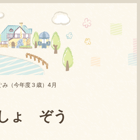
ぐみ（今年度３歳）4月
しょ ぞう