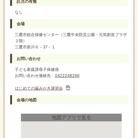
託児の有無
なし
会場
三鷹市総合保健センター（三鷹中央防災公園・元気創造プラザ
２階）
三鷹市新川６－37－１
お問い合わせ
子ども家庭課母子保健係
お問い合わせ連絡先：
0422248266
はじめての歯みがき講習会
会場の地図
地図アプリで見る