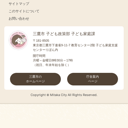
サイトマップ
このサイトについて
お問い合わせ
三鷹市 子ども政策部 子ども家庭課
〒181-8505
東京都三鷹市下連雀9-11-7 教育センター2階 子ども家庭支援
センターりぼん内
開庁時間
月曜～金曜日8時30分～17時
（祝日、年末年始を除く）
三鷹市の
庁舎案内
ホームページ
ページ
Copyright
Mitaka City All Rights Reserved.
©