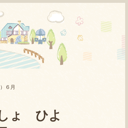
月）６月
しょ ひよ