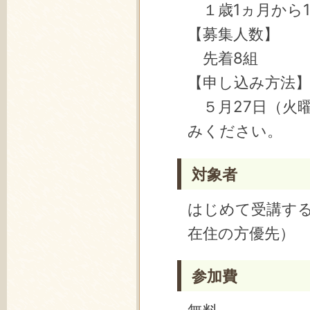
１歳1ヵ月から
【募集人数】
先着8組
【申し込み方法
５月27日（火曜
みください。
対象者
はじめて受講す
在住の方優先）
参加費