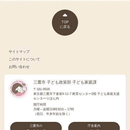
TOP
に戻る
サイトマップ
このサイトについて
お問い合わせ
三鷹市 子ども政策部 子ども家庭課
〒181-8505
東京都三鷹市下連雀9-11-7 教育センター2階 子ども家庭支援
センターりぼん内
開庁時間
月曜～金曜日8時30分～17時
（祝日、年末年始を除く）
三鷹市の
庁舎案内