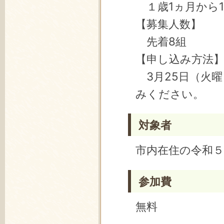
１歳1ヵ月から
【募集人数】
先着8組
【申し込み方法
3月25日（火曜
みください。
対象者
市内在住の令和５
参加費
無料