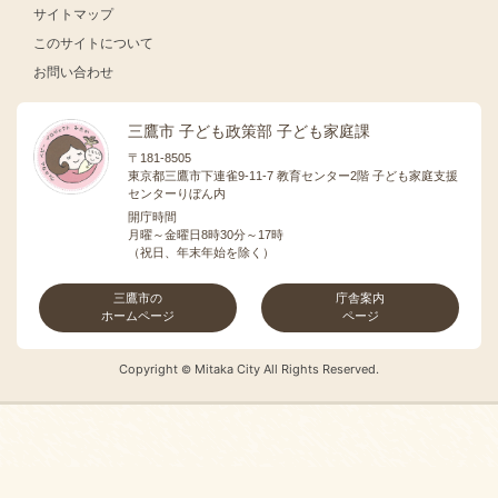
サイトマップ
このサイトについて
お問い合わせ
三鷹市 子ども政策部 子ども家庭課
〒181-8505
東京都三鷹市下連雀9-11-7 教育センター2階 子ども家庭支援
センターりぼん内
開庁時間
月曜～金曜日8時30分～17時
（祝日、年末年始を除く）
三鷹市の
庁舎案内
ホームページ
ページ
Copyright
Mitaka City All Rights Reserved.
©