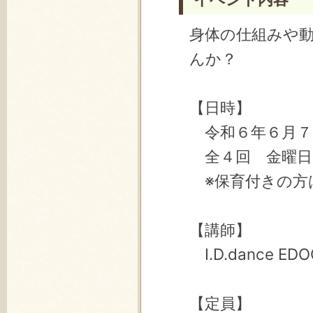
身体の仕組みや
んか？
【日時】
令和６年６月７日
全４回 金曜日
※保育付きの方
【講師】
I.D.dance ED
【定員】