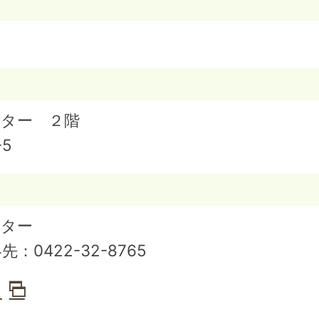
ンター ２階
5
ンター
絡先：
0422-32-8765
ム