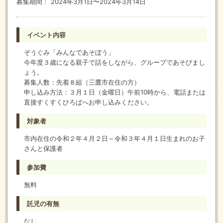
募集期間： 2024年3月1日〜2024年3月14日
イベント内容
ぞうぐみ「みんなであそぼう」
今年度３歳になる親子で話をしながら、グループであそびまし
ょう。
募集人数：先着８組（三鷹市在住の方）
申し込み方法：３月１日（金曜日）午前10時から、電話または
直接すくすくひろばへお申し込みください。
対象者
市内在住の令和２年４月２日～令和３年４月１日生まれのお子
さんと保護者
参加費
無料
託児の有無
なし