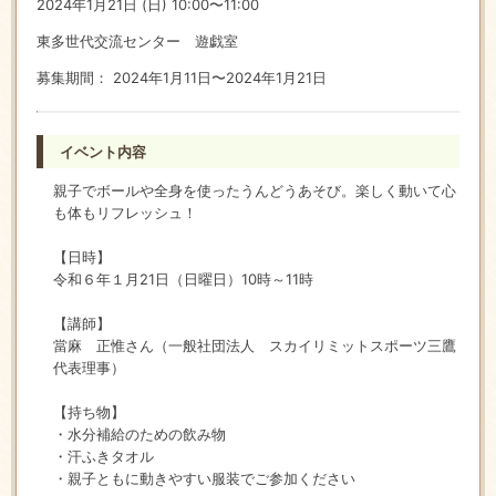
2024年1月21日 (日) 10:00〜11:00
東多世代交流センター 遊戯室
募集期間： 2024年1月11日〜2024年1月21日
イベント内容
親子でボールや全身を使ったうんどうあそび。楽しく動いて心
も体もリフレッシュ！
【日時】
令和６年１月21日（日曜日）10時～11時
【講師】
當麻 正惟さん（一般社団法人 スカイリミットスポーツ三鷹
代表理事）
【持ち物】
・水分補給のための飲み物
・汗ふきタオル
・親子ともに動きやすい服装でご参加ください