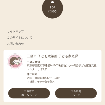
TOP
に戻る
サイトマップ
このサイトについて
お問い合わせ
三鷹市 子ども政策部 子ども家庭課
〒181-8505
東京都三鷹市下連雀9-11-7 教育センター2階 子ども家庭支援
センターりぼん内
開庁時間
月曜～金曜日8時30分～17時
（祝日、年末年始を除く）
三鷹市の
庁舎案内
ホームページ
ページ