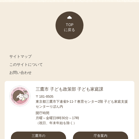
TOP
に戻る
サイトマップ
このサイトについて
お問い合わせ
三鷹市 子ども政策部 子ども家庭課
〒181-8505
東京都三鷹市下連雀9-11-7 教育センター2階 子ども家庭支援
センターりぼん内
開庁時間
月曜～金曜日8時30分～17時
（祝日、年末年始を除く）
三鷹市の
庁舎案内